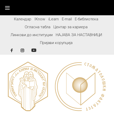
Skip
to
content
Календар
IKnow
iLearn
E-mail
Е-библиотека
Огласна табла
Центар за кариера
Линкови до институции
НАЈАВА ЗА НАСТАВНИЦИ
Пријави корупција
Facebook
Instagram
YouTube