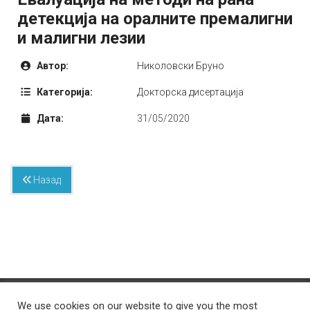
детекција на оралните премалигни
и малигни лезии
Автор:
Николовски Бруно
Категорија:
Докторска дисертација
Дата:
31/05/2020
Назад
© 2026 Стоматолошки факултет – Скопје Универзитет ,,Св. Кирил и
We use cookies on our website to give you the most
Методиј'' во Скопје
Developed by
Unet