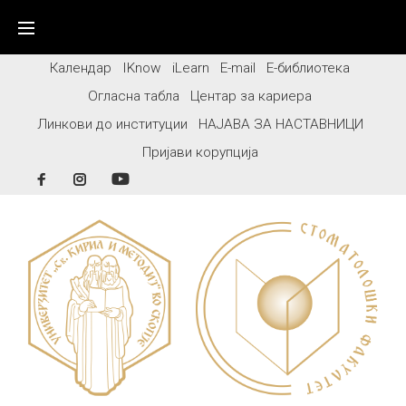
Skip
to
content
Календар
IKnow
iLearn
E-mail
Е-библиотека
Огласна табла
Центар за кариера
Линкови до институции
НАЈАВА ЗА НАСТАВНИЦИ
Пријави корупција
Facebook
Instagram
YouTube