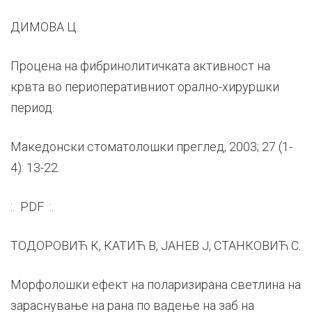
ДИМОВА Ц.
Процена на фибринолитичката активност на
крвта во периоперативниот орално-хируршки
период.
Македонски стоматолошки преглед, 2003; 27 (1-
4): 13-22.
:. PDF :.
ТОДОРОВИЋ К, КАТИЋ В, ЈАНЕВ Ј, СТАНКОВИЋ С.
Морфолошки ефект на поларизирана светлина на
зараснување на рана по вадење на заб на