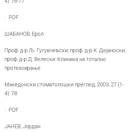
4): 76-77.
:. PDF :.
ШАБАНОВ, Ерол.
Проф. д-р Љ. Гугувчевски, проф. д-р К. Дејаноски,
проф. д-р Д. Велески: Клиника на тотално
протезоирање.
Македонски стоматолошки преглед, 2003; 27 (1-
4): 78.
:. PDF :.
ЈАНЕВ, Јордан.