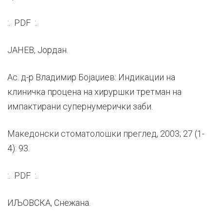
:. PDF :.
ЈАНЕВ, Јордан.
Ас. д-р Владимир Бојаџиев: Индикации на
клиничка процена на хируршки третман на
импактирани супернумерички заби.
Македонски стоматолошки преглед, 2003; 27 (1-
4): 93.
:. PDF :.
ИЉОВСКА, Снежана.