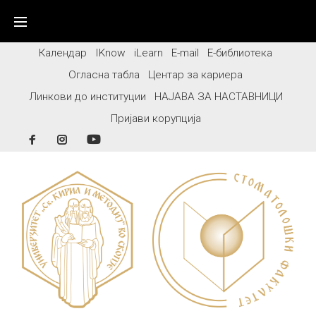
Skip
to
content
Календар
IKnow
iLearn
E-mail
Е-библиотека
Огласна табла
Центар за кариера
Линкови до институции
НАЈАВА ЗА НАСТАВНИЦИ
Пријави корупција
Facebook
Instagram
YouTube