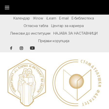
Skip
to
content
Календар
IKnow
iLearn
E-mail
Е-библиотека
Огласна табла
Центар за кариера
Линкови до институции
НАЈАВА ЗА НАСТАВНИЦИ
Пријави корупција
Facebook
Instagram
YouTube