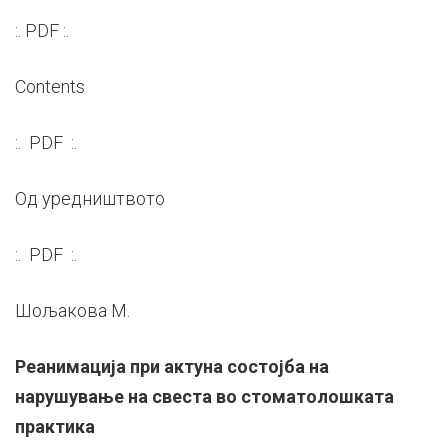
:. PDF :.
Contents
:. PDF :.
Од уредништвото
:. PDF :.
Шољакова М.
Реанимација при актуна состојба на
нарушување на свеста во стоматолошката
практика