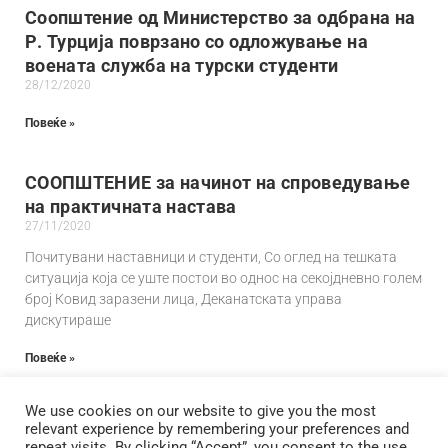
Соопштение од Министерство за oдбрана на
Р. Турција поврзано со одложување на
воената служба на турски студенти
28/12/2020
Повеќе »
СООПШТЕНИЕ за начинот на спроведување
на практичната настава
27/11/2020
Почитувани наставници и студенти, Со оглед на тешката
ситуација која се уште постои во однос на секојдневно голем
број Ковид заразени лица, Деканатската управа
дискутираше
Повеќе »
1
2
3
We use cookies on our website to give you the most
relevant experience by remembering your preferences and
repeat visits. By clicking “Accept”, you consent to the use