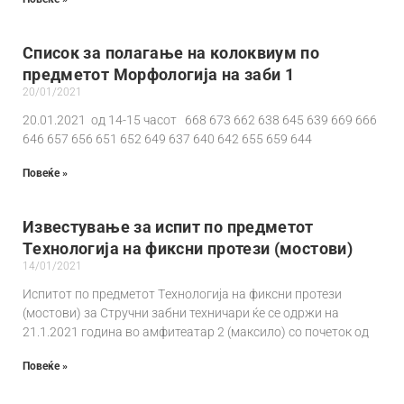
Список за полагање на колоквиум по
предметот Морфологија на заби 1
20/01/2021
20.01.2021 од 14-15 часот 668 673 662 638 645 639 669 666
646 657 656 651 652 649 637 640 642 655 659 644
Повеќе »
Известување за испит по предметот
Tехнологија на фиксни протези (мостови)
14/01/2021
Испитот по предметот Tехнологија на фиксни протези
(мостови) за Стручни забни техничари ќе се одржи на
21.1.2021 година во амфитеатар 2 (максило) со почеток од
Повеќе »