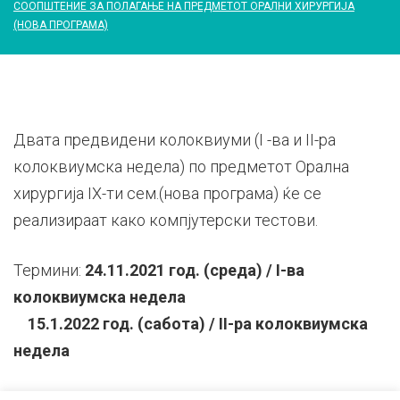
СООПШТЕНИЕ ЗА ПОЛАГАЊЕ НА ПРЕДМЕТОТ ОРАЛНИ ХИРУРГИЈА
(НОВА ПРОГРАМА)
Двата предвидени колоквиуми (I -ва и II-ра
колоквиумска недела) по предметот Орална
хирургија IX-ти сем.(нова програма) ќе се
реализираат како компјутерски тестови.
Термини:
24.11.2021 год. (среда) / I-ва
колоквиумска недела
15.1.2022 год. (сабота) / II-ра колоквиумска
недела