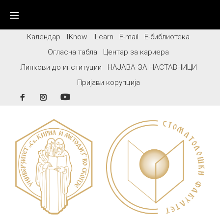
Skip
to
content
Календар
IKnow
iLearn
E-mail
Е-библиотека
Огласна табла
Центар за кариера
Линкови до институции
НАЈАВА ЗА НАСТАВНИЦИ
Пријави корупција
Facebook
Instagram
YouTube