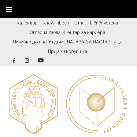
Skip
to
content
Календар
IKnow
iLearn
E-mail
Е-библиотека
Огласна табла
Центар за кариера
Линкови до институции
НАЈАВА ЗА НАСТАВНИЦИ
Пријави корупција
Facebook
Instagram
YouTube