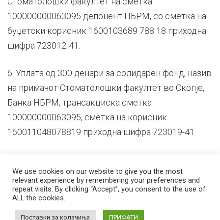
Стоматолошки факултет на сметка
100000000063095 депонент НБРМ, со сметка на
буџетски корисник 1600103689 788 18 приходна
шифра 723012-41.
6. Уплата од 300 денари за солидарен фонд, назив
на примачот Стоматолошки факултет во Скопје,
Банка НБРМ, трансакциска сметка
100000000063095, сметка на корисник
160011048078819 приходна шифра 723019-41.
We use cookies on our website to give you the most
relevant experience by remembering your preferences and
repeat visits. By clicking “Accept”, you consent to the use of
ALL the cookies.
© 2026 Стоматолошки факултет – Скопје Универзитет ,,Св. Кирил и
Методиј'' во Скопје
Developed by
Unet
Поставки за колачиња
ПРИФАТИ