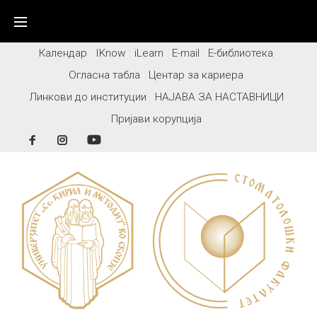
Skip
to
content
Календар
IKnow
iLearn
E-mail
Е-библиотека
Огласна табла
Центар за кариера
Линкови до институции
НАЈАВА ЗА НАСТАВНИЦИ
Пријави корупција
Facebook
Instagram
YouTube