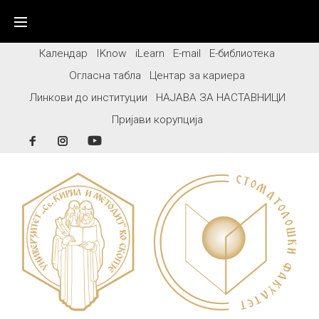
Skip
to
content
Календар
IKnow
iLearn
E-mail
Е-библиотека
Огласна табла
Центар за кариера
Линкови до институции
НАЈАВА ЗА НАСТАВНИЦИ
Пријави корупција
Facebook
Instagram
YouTube