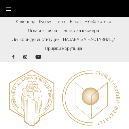
Skip
to
content
Календар
IKnow
iLearn
E-mail
Е-библиотека
Огласна табла
Центар за кариера
Линкови до институции
НАЈАВА ЗА НАСТАВНИЦИ
Пријави корупција
Facebook
Instagram
YouTube