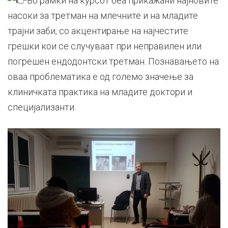
Во рамки на курсот беа прикажани најновите
насоки за третман на млечните и на младите
трајни заби, со акцентирање на најчестите
грешки кои се случуваат при неправилен или
погрешен ендодонтски третман. Познавањето на
оваа проблематика е од големо значење за
клиничката практика на младите доктори и
специјализанти.