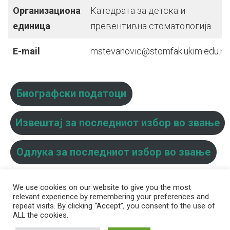
Организациона
Катедрата за детска и
единица
превентивна стоматологија
E-mail
mstevanovic@stomfak.ukim.edu.m
Биографски податоци
Извештај за последниот избор во звање
Одлука за последниот избор во звање
We use cookies on our website to give you the most
relevant experience by remembering your preferences and
repeat visits. By clicking “Accept”, you consent to the use of
ALL the cookies.
© 2026 Стоматолошки факултет – Скопје Универзитет ,,Св. Кирил и
Методиј'' во Скопје
Developed by
Unet