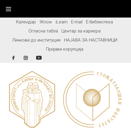
Skip
to
content
Календар
IKnow
iLearn
E-mail
Е-библиотека
Огласна табла
Центар за кариера
Линкови до институции
НАЈАВА ЗА НАСТАВНИЦИ
Пријави корупција
Facebook
Instagram
YouTube