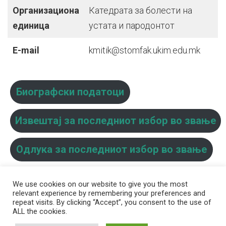
Организациона
Катедрата за болести на
единица
устата и пародонтот
E-mail
kmitik@stomfak.ukim.edu.mk
Биографски податоци
Извештај за последниот избор во звање
Одлука за последниот избор во звање
We use cookies on our website to give you the most
relevant experience by remembering your preferences and
repeat visits. By clicking “Accept”, you consent to the use of
ALL the cookies.
© 2026 Стоматолошки факултет – Скопје Универзитет ,,Св. Кирил и
Методиј'' во Скопје
Developed by
Unet