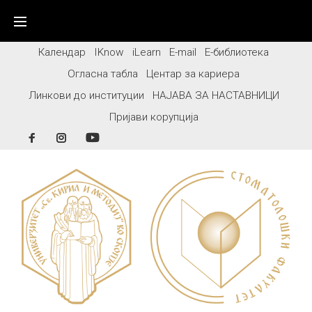
Skip
to
content
Календар
IKnow
iLearn
E-mail
Е-библиотека
Огласна табла
Центар за кариера
Линкови до институции
НАЈАВА ЗА НАСТАВНИЦИ
Пријави корупција
Facebook
Instagram
YouTube