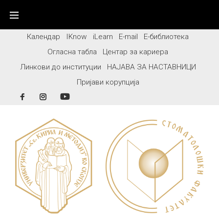
Skip
to
content
Календар
IKnow
iLearn
E-mail
Е-библиотека
Огласна табла
Центар за кариера
Линкови до институции
НАЈАВА ЗА НАСТАВНИЦИ
Пријави корупција
Facebook
Instagram
YouTube