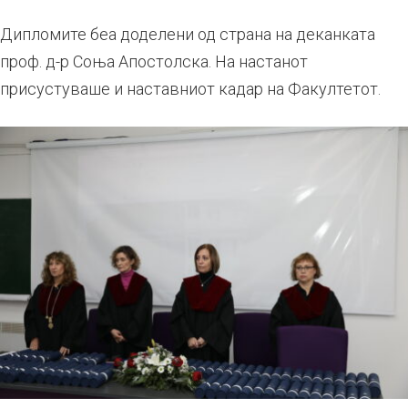
Дипломите беа доделени од страна на деканката
проф. д-р Соња Апостолска. На настанот
присустуваше и наставниот кадар на Факултетот.