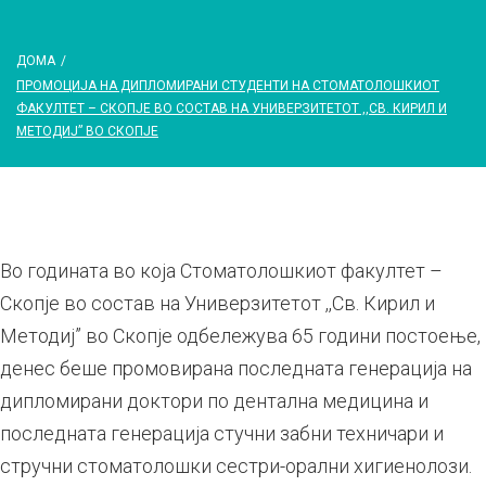
ДОМА
/
ПРОМОЦИЈА НА ДИПЛОМИРАНИ СТУДЕНТИ НА СТОМАТОЛОШКИОТ
ФАКУЛТЕТ – СКОПЈЕ ВО СОСТАВ НА УНИВЕРЗИТЕТОТ ,,СВ. КИРИЛ И
МЕТОДИЈ” ВО СКОПЈЕ
Во годината во која Стоматолошкиот факултет –
Скопје во состав на Универзитетот ,,Св. Кирил и
Методиј” во Скопје одбележува 65 години постоење,
денес беше промовирана последната генерација на
дипломирани доктори по дентална медицина и
последната генерација стучни забни техничари и
стручни стоматолошки сестри-орални хигиенолози.