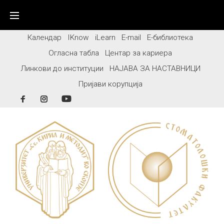
Skip
to
content
Календар
IKnow
iLearn
E-mail
Е-библиотека
Огласна табла
Центар за кариера
Линкови до институции
НАЈАВА ЗА НАСТАВНИЦИ
Пријави корупција
Facebook
Instagram
YouTube