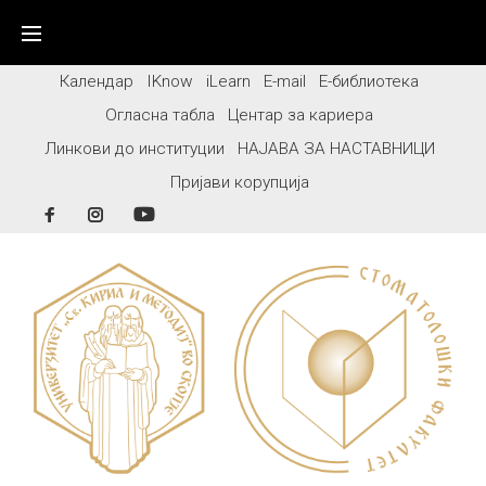
Skip
to
content
Календар
IKnow
iLearn
E-mail
Е-библиотека
Огласна табла
Центар за кариера
Линкови до институции
НАЈАВА ЗА НАСТАВНИЦИ
Пријави корупција
Facebook
Instagram
YouTube