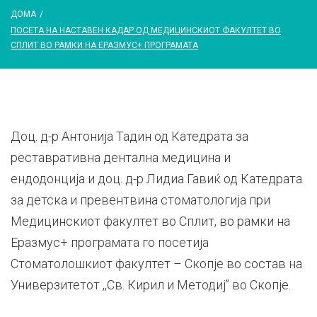
ДОМА
/
ПОСЕТА НА НАСТАВЕН КАДАР ОД МЕДИЦИНСКИОТ ФАКУЛТЕТ ВО
СПЛИТ ВО РАМКИ НА ЕРАЗМУС+ ПРОГРАМАТА
Доц. д-р Антонија Тадин од Катедрата за
реставративна дентална медицина и
ендодонција и доц. д-р Лидиа Гавиќ од Катедрата
за детска и превентвина стоматологија при
Медицинскиот факултет во Сплит, во рамки на
Еразмус+ програмата го посетија
Стоматолошкиот факултет – Скопје во состав на
Универзитетот ,,Св. Кирил и Методиј’’ во Скопје.