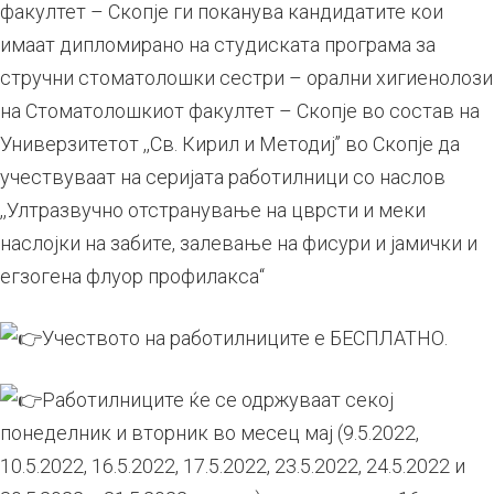
факултет – Скопје ги поканува кандидатите кои
имаат дипломирано на студиската програма за
стручни стоматолошки сестри – орални хигиенолози
на Стоматолошкиот факултет – Скопје во состав на
Универзитетот ,,Св. Кирил и Методиј’’ во Скопје да
учествуваат на серијата работилници со наслов
,,Ултразвучно отстранување на цврсти и меки
наслојки на забите, залевање на фисури и јамички и
егзогена флуор профилакса“
Учеството на работилниците е БЕСПЛАТНО.
Работилниците ќе се одржуваат секој
понеделник и вторник во месец мај (9.5.2022,
10.5.2022, 16.5.2022, 17.5.2022, 23.5.2022, 24.5.2022 и