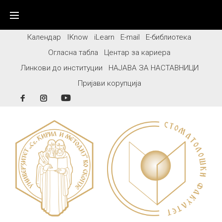
Skip
to
content
Календар
IKnow
iLearn
E-mail
Е-библиотека
Огласна табла
Центар за кариера
Линкови до институции
НАЈАВА ЗА НАСТАВНИЦИ
Пријави корупција
Facebook
Instagram
YouTube