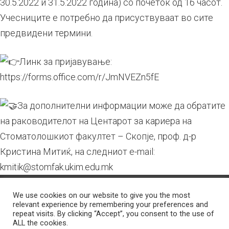
30.5.2022 и 31.5.2022 година) со почеток од 16 часот.
Учесниците е потребно да присуствуваат во сите
предвидени термини.
Линк за пријавување:
https://forms.office.com/r/JmNVEZn5fE
За дополнителни информации може да обратите
на раководителот на Центарот за кариера на
Стоматолошкиот факултет – Скопје, проф. д-р
Кристина Митиќ, на следниот e-mail:
kmitik@stomfak.ukim.edu.mk
© 2026 Стоматолошки факултет – Скопје Универзитет ,,Св. Кирил и Методиј''
We use cookies on our website to give you the most
во Скопје
Developed by
Unet
relevant experience by remembering your preferences and
repeat visits. By clicking “Accept”, you consent to the use of
Facebook
Instagram
ALL the cookies.
YouTube