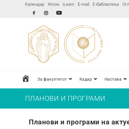
Календар
IKnow
iLearn
E-mail
Е-библиотека
Огл
дома
За факултетот
Кадар
Настава
ПЛАНОВИ И ПРОГРАМИ
Планови и програми на акту