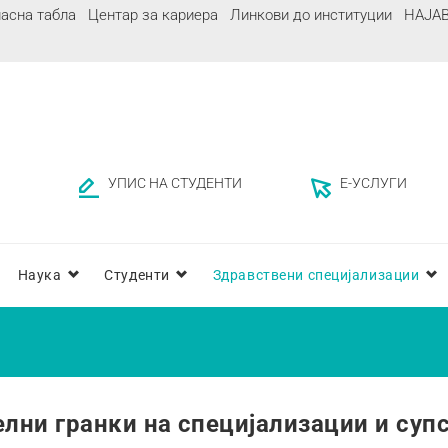
асна табла
Центар за кариера
Линкови до институции
НАЈА
УПИС НА СТУДЕНТИ
Е-УСЛУГИ
Наука
Студенти
Здравствени специјализации
елни гранки на специјализации и суп