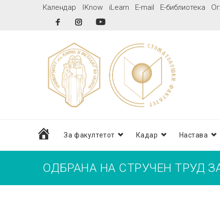
Skip
Календар
IKnow
iLearn
E-mail
Е-библиотека
Ог
to
Facebook
Instagram
YouTube
content
дома
За факултетот
Кадар
Настава
ОДБРАНА НА СТРУЧЕН ТРУД 