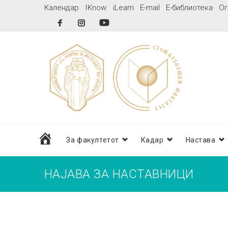
Skip
Календар
IKnow
iLearn
E-mail
Е-библиотека
Ог
to
Facebook
Instagram
YouTube
content
дома
За факултетот
Кадар
Настава
НАЈАВА ЗА НАСТАВНИЦИ