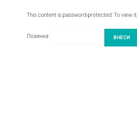
НАЈАВА
This content is password-protected. To view i
ЗА
Лозинка:
НАСТАВН