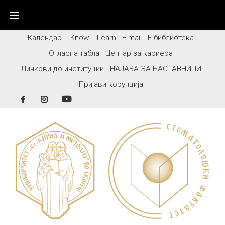
Skip
to
content
Календар
IKnow
iLearn
E-mail
Е-библиотека
Огласна табла
Центар за кариера
Линкови до институции
НАЈАВА ЗА НАСТАВНИЦИ
Пријави корупција
Facebook
Instagram
YouTube