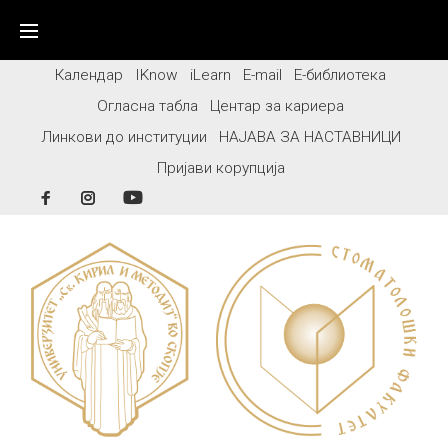
Skip
to
content
Календар
IKnow
iLearn
E-mail
Е-библиотека
Огласна табла
Центар за кариера
Линкови до институции
НАЈАВА ЗА НАСТАВНИЦИ
Пријави корупција
Facebook
Instagram
YouTube