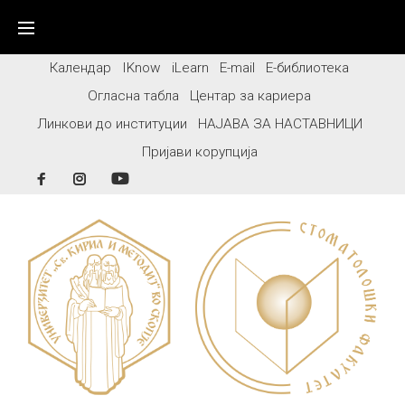
Skip
to
content
Календар
IKnow
iLearn
E-mail
Е-библиотека
Огласна табла
Центар за кариера
Линкови до институции
НАЈАВА ЗА НАСТАВНИЦИ
Пријави корупција
Facebook
Instagram
YouTube