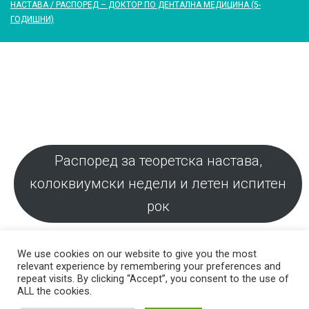
НАСТАВА / РАСПОРЕД – ДОКТОР ПО ДЕНТАЛНА МЕДИЦИНА (5-
ГОДИШНИ)
Настава
/
Распоред за теоретска настава,
Распоред
колоквиумски недели и летен испитен
рок
–
Доктор
We use cookies on our website to give you the most
relevant experience by remembering your preferences and
repeat visits. By clicking “Accept”, you consent to the use of
по
ALL the cookies.
© 2026 Стоматолошки факултет – Скопје Универзитет ,,Св. Кирил и