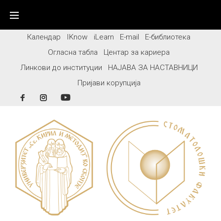
Skip
to
content
Календар
IKnow
iLearn
E-mail
Е-библиотека
Огласна табла
Центар за кариера
Линкови до институции
НАЈАВА ЗА НАСТАВНИЦИ
Пријави корупција
Facebook
Instagram
YouTube