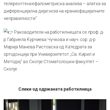
телерентгенкефалометриска анализа – алатка за
диференцијална дијагноза на краниофацијалните
неправилности”
Раководители на работилницата се проф. д-
р Габриела Ќурчиева Чучкова и науч. сор. д-р
Марија Манева Ристовска од Катедрата за
ортодонција при Универзитетот ,,Св. Кирил и
Методиј” во Скопје Стоматолошки факултет –
Скопје
Слики од одржаната работилница