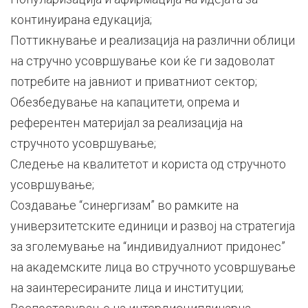
континуирана едукација;
Поттикнување и реализација на различни облици
на стручно усовршување кои ќе ги задоволат
потребите на јавниот и приватниот сектор;
Oбезбедување на капацитети, опрема и
референтен материјал за реализација на
стручното усовршување;
Следење на квалитетот и користа од стручното
усовршување;
Создавање “синергизам” во рамките на
универзитетските единици и развој на стратегиjа
за зголемување на “индивидуалниот придонес”
на академските лица во стручното усовршување
на заинтересираните лица и институции;