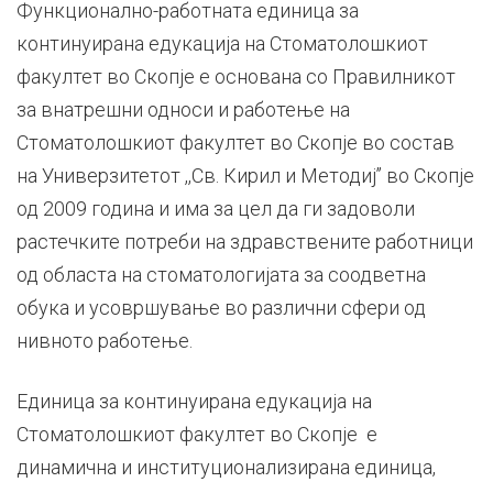
Континуирана
Функционално-работната единица за
континуирана едукација на Стоматолошкиот
едукација
факултет во Скопје е основана со Правилникот
за внатрешни односи и работење на
Стоматолошкиот факултет во Скопје во состав
на Универзитетот ,,Св. Кирил и Методиј’’ во Скопје
од 2009 година и има за цел да ги задоволи
растечките потреби на здравствените работници
од областа на стоматологијата за соодветна
обука и усовршување во различни сфери од
нивното работење.
Единица за континуирана едукација на
Стоматолошкиот факултет во Скопје е
динамична и институционализирана единица,