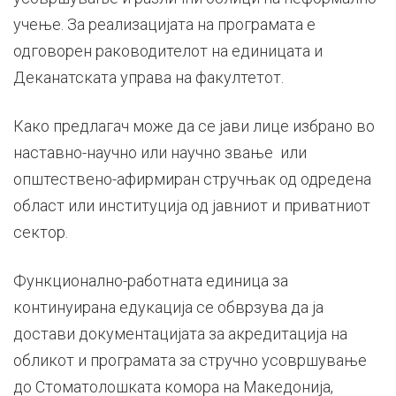
учење. За реализацијата на програмата е
одговорен раководителот на единицата и
Деканатската управа на факултетот.
Како предлагач може да се јави лице избрано во
наставно-научно или научно звање или
општествено-афирмиран стручњак од одредена
област или институција од јавниот и приватниот
сектор.
Функционално-работната единица за
континуирана едукација се обврзува да ја
достави документацијата за акредитација на
обликот и програмата за стручно усовршување
до Стоматолошката комора на Македонија,