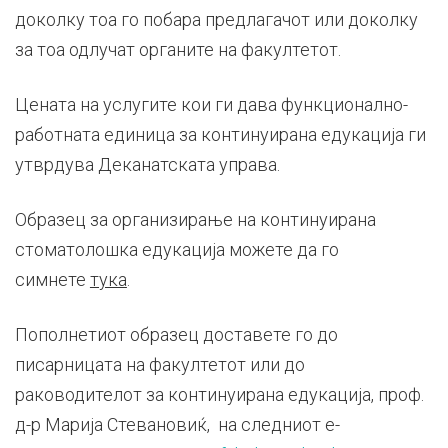
доколку тоа го побара предлагачот или доколку
за тоа одлучат органите на факултетот.
Цената на услугите кои ги дава функционално-
работната единица за континуирана едукација ги
утврдува Деканатската управа.
Образец за организирање на континуирана
стоматолошка едукација можете да го
симнете
тука
.
Пополнетиот образец доставете го до
писарницата на факултетот или до
раководителот за континуирана едукација, проф.
д-р Марија Стевановиќ, на следниот е-