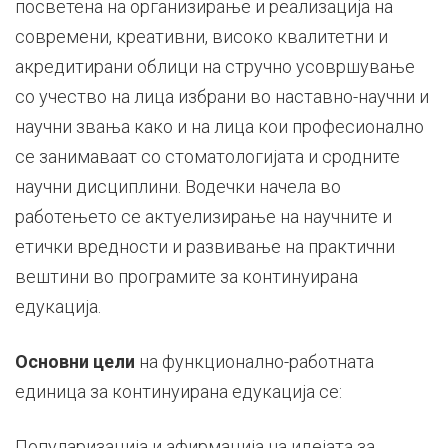
посветена на организирање и реализација на
современи, креативни, високо квалитетни и
акредитирани облици на стручно усовршување
со учество на лица избрани во наставно-научни и
научни звања како и на лица кои професионално
се занимаваат со стоматологијата и сродните
научни дисциплини. Водечки начела во
работењето се актуелизирање на научните и
етички вредности и развивање на практични
вештини во програмите за континуирана
едукација.
Основни цели
на функционално-работната
единица за континуирана едукација се:
Популаризација и афирмација на идејата за