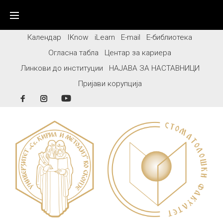
Skip
to
content
Календар
IKnow
iLearn
E-mail
Е-библиотека
Огласна табла
Центар за кариера
Линкови до институции
НАЈАВА ЗА НАСТАВНИЦИ
Пријави корупција
Facebook
Instagram
YouTube