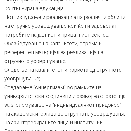
континуирана едукација;
Поттикнување и реализација на различни облици
на стручно усовршување кои ќе ги задоволат
потребите на јавниот и приватниот сектор;
Oбезбедување на капацитети, опрема и
референтен материјал за реализација на
стручното усовршување;
Следење на квалитетот и користа од стручното
усовршување;
Создавање “синергизам” во рамките на
универзитетските единици и развој на стратегиjа
за зголемување на “индивидуалниот придонес”
на академските лица во стручното усовршување
на заинтересираните лица и институции;