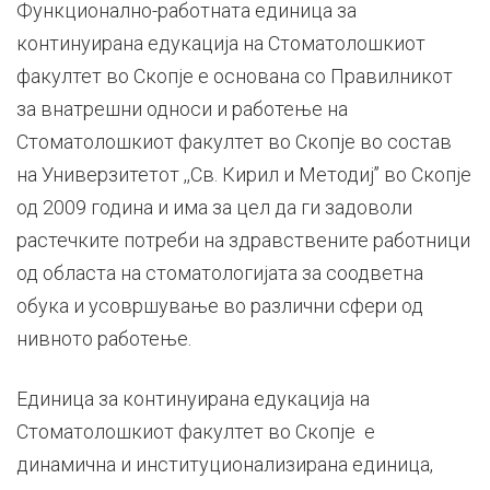
Континуирана
Функционално-работната единица за
континуирана едукација на Стоматолошкиот
едукација
факултет во Скопје е основана со Правилникот
за внатрешни односи и работење на
Стоматолошкиот факултет во Скопје во состав
на Универзитетот ,,Св. Кирил и Методиј’’ во Скопје
од 2009 година и има за цел да ги задоволи
растечките потреби на здравствените работници
од областа на стоматологијата за соодветна
обука и усовршување во различни сфери од
нивното работење.
Единица за континуирана едукација на
Стоматолошкиот факултет во Скопје е
динамична и институционализирана единица,