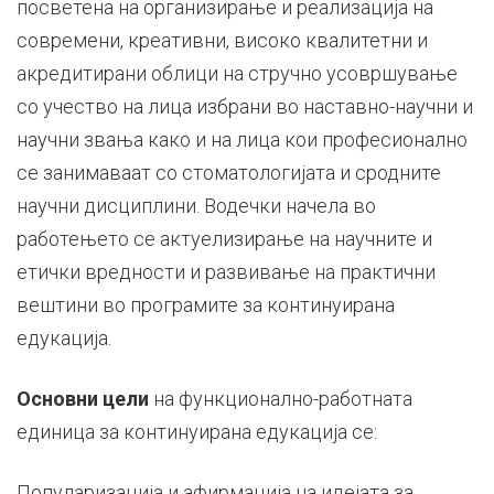
посветена на организирање и реализација на
современи, креативни, високо квалитетни и
акредитирани облици на стручно усовршување
со учество на лица избрани во наставно-научни и
научни звања како и на лица кои професионално
се занимаваат со стоматологијата и сродните
научни дисциплини. Водечки начела во
работењето се актуелизирање на научните и
етички вредности и развивање на практични
вештини во програмите за континуирана
едукација.
Основни цели
на функционално-работната
единица за континуирана едукација се:
Популаризација и афирмација на идејата за