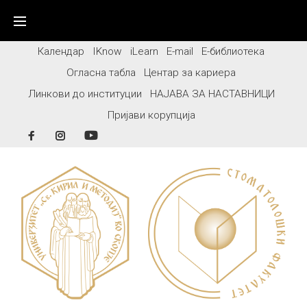
Skip
to
content
Календар
IKnow
iLearn
E-mail
Е-библиотека
Огласна табла
Центар за кариера
Линкови до институции
НАЈАВА ЗА НАСТАВНИЦИ
Пријави корупција
Facebook
Instagram
YouTube