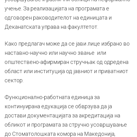
учење. За реализацијата на програмата е
одговорен раководителот на единицата и
Деканатската управа на факултетот.
Како предлагач може да се јави лице избрано во
наставно-научно или научно звање или
општествено-афирмиран стручњак од одредена
област или институција од јавниот и приватниот
сектор.
Функционално-работната единица за
континуирана едукација се обврзува да ја
достави документацијата за акредитација на
обликот и програмата за стручно усовршување
до Стоматолошката комора на Македонија,