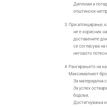
Дипломи и потвр
општински натпр
При аплицирање, к
не е корисник на
доставените док
се согласува на
неговото потесно
Рангирањето на ка
Максималниот број 
За материјална с
За успех оствар
бодови;
Достигнувања и 