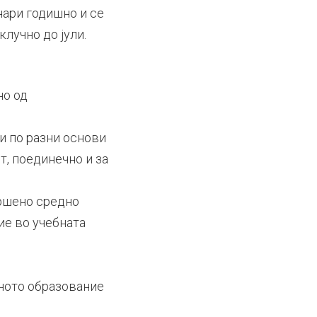
нари годишно и се
лучно до јули.
но од
и по разни основи
т, поединечно и за
вршено средно
ие во учебната
дното образование