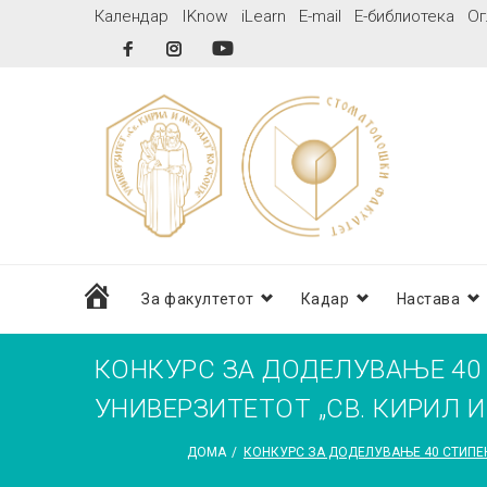
Skip
Календар
IKnow
iLearn
E-mail
Е-библиотека
Ог
to
Facebook
Instagram
YouTube
content
дома
За факултетот
Кадар
Настава
КОНКУРС ЗА ДОДЕЛУВАЊЕ 40
УНИВЕРЗИТЕТОТ „СВ. КИРИЛ 
ДОМА
/
КОНКУРС ЗА ДОДЕЛУВАЊЕ 40 СТИПЕН