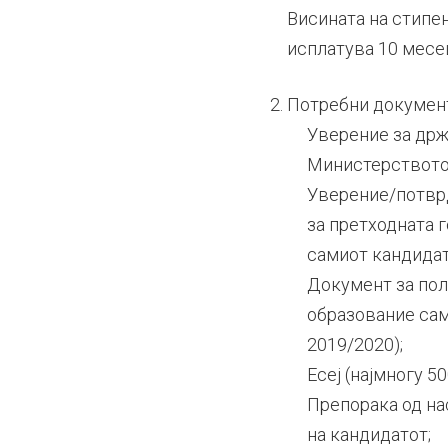
Висината на стипен
исплатува 10 месец
Потребни документ
Уверение за држ
Министерството 
Уверение/потврд
за претходната г
самиот кандидат
Документ за пол
образование сам
2019/2020);
Есеј (најмногу 50
Препорака од на
на кандидатот;