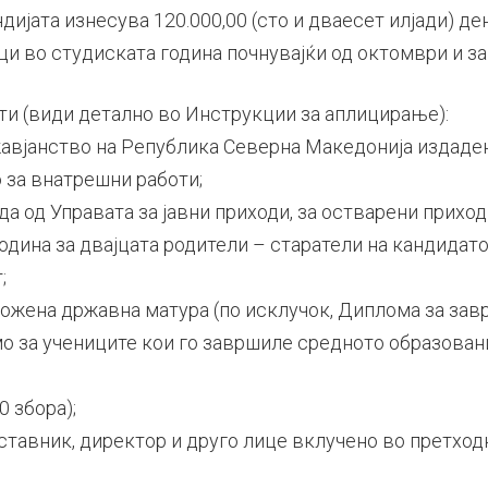
дијата изнесува 120.000,00 (сто и дваесет илјади) де
и во студиската година почнувајќи од октомври и зак
и (види детално во Инструкции за аплицирање):
авјанство на Република Северна Македонија издаде
за внатрешни работи;
а од Управата за јавни приходи, за остварени приход
одина за двајцата родители – старатели на кандидато
;
ожена државна матура (по исклучок, Диплома за за
о за учениците кои го завршиле средното образован
0 збора);
ставник, директор и друго лице вклучено во претхо