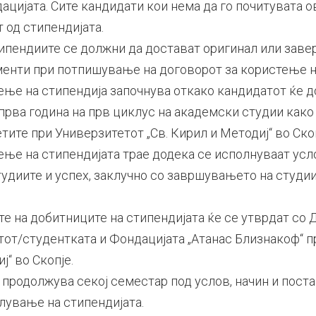
цијата. Сите кандидати кои нема да го почитувата ов
 од стипендијата.
ипендиите се должни да достават оригинал или заве
енти при потпишување на договорот за користење на
ење на стипендија започнува откако кандидатот ќе 
 прва година на прв циклус на академски студии как
етите при Универзитетот „Св. Кирил и Методиј“ во Скоп
ење на стипендијата трае додека се исполнуваат усл
удиите и успех, заклучно со завршувањето на студии
е на добитниците на стипендијата ќе се утврдат со Д
тот/студентката и Фондацијата „Атанас Близнакоф“ 
ј“ во Скопје.
 продолжува секој семестар под услов, начин и пост
лување на стипендијата.