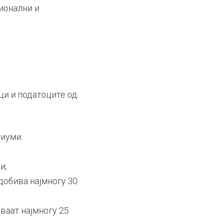
ионални и
ци и податоците од
риуми.
и;
добива најмногу 30
ваат најмногу 25