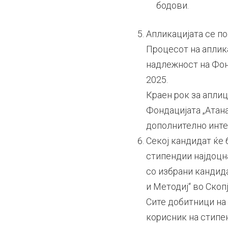
бодови.
Апликацијата се п
Процесот на аплик
надлежност на Фон
2025.
Краен рок за аплиц
Фондацијата „Атан
дополнително интер
Секој кандидат ќе
стипендии најдоцна
со избрани кандида
и Методиј“ во Скоп
Сите добитници на
корисник на стипе