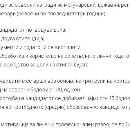
ди за освоени награди на меѓународни, државни, рег
евари (освоени во последните три години).
андидатот потврдува дека:
 друга стипендија;
ументи и податоци се вистинити;
 обработка и користење на сопствените лични подато
 семејство за цели на стипендијата.
ндидатите се врши врз основа на три групи на крите
на освоени бодови е 100, од кои:
остојба на кандидатот се добиваат најмногу 45 бодов
ен во претходното (средно) образование кандидатот 
мотивација за личен и професионален развој се доби