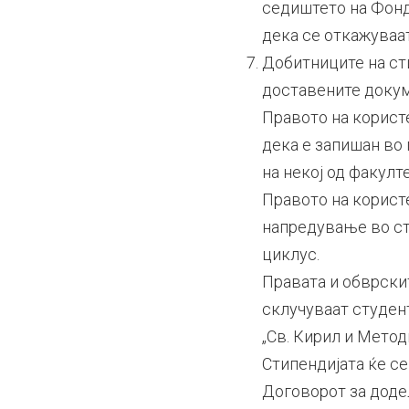
седиштето на Фонда
дека се откажуваат
Добитниците на ст
доставените докум
Правото на корист
дека е запишан во
на некој од факулт
Правото на корист
напредување во ст
циклус.
Правата и обврскит
склучуваат студен
„Св. Кирил и Методи
Стипендијата ќе се
Договорот за доде