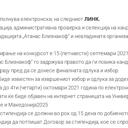
ополнува електронски, на следниот
ЛИНК
.
ација, административна проверка и селекција на кан
дацијата „Атанас Близнакоф“ и невладината организ
ирање на конкурсот е 15 (петнаести) септември 2021 
ас Близнакоф“ го задржува правото да ги повика кан
вју пред да се донесе финалната одлука и избор.
 биде известен за извршениот избор и одлука за дод
 до 4ти (четврти) октомври 2021 година по електрон
ти ќе биде објавен на интернет страницата на Униве
је и Македонија2025.
 стипендија се должни во рок од 15 дена по добиено
ндија да потпишат Договор за стипендија, кое се спр