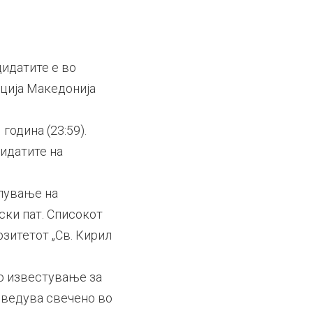
дидатите е во
ација Македонија
година (23:59).
дидатите на
елување на
ски пат. Списокот
рзитетот „Св. Кирил
то известување за
оведува свечено во