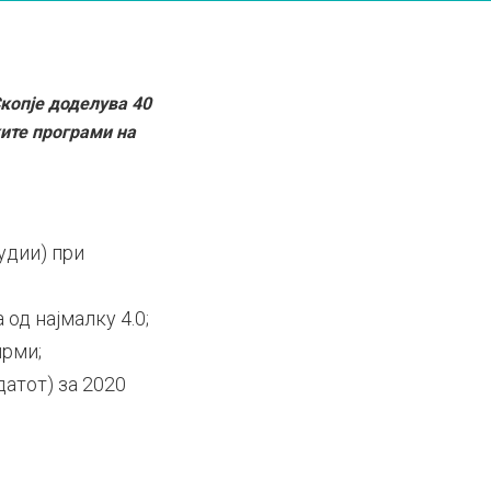
копје доделува 40
ките програми на
удии) при
од најмалку 4.0;
ирми;
датот) за 2020