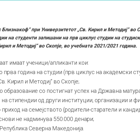
 Близнакоф“ при Универзитетот „Св. Кирил и Методиј“ во С
дии на студенти запишани на прв циклус студии на студис
ирил и Методиј“ во Скопје, во учебната 2021/2021 година.
аат имаат ученици/апликанти кои:
о прва година на студии (прв циклус на академски ст
в. Кирил и Методиј“ во Скопје;
 образование со постигнат успех на Државна матура 
 на стипендии од други институции, организации и ф
 приход на семејството (родители-старатели и канди
основи не надминува 550.000 денари;
 Република Северна Македонија.