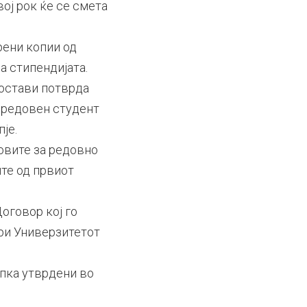
ој рок ќе се смета
рени копии од
 стипендијата.
достави потврда
о редовен студент
је.
овите за редовно
те од првиот
оговор кој го
при Универзитетот
апка утврдени во