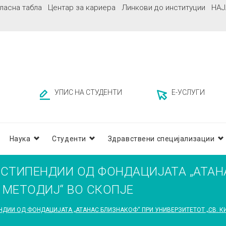
ласна табла
Центар за кариера
Линкови до институции
НАЈ
УПИС НА СТУДЕНТИ
Е-УСЛУГИ
Наука
Студенти
Здравствени специјализации
 СТИПЕНДИИ ОД ФОНДАЦИЈАТА „АТАН
И МЕТОДИЈ“ ВО СКОПЈЕ
ДИИ ОД ФОНДАЦИЈАТА „АТАНАС БЛИЗНАКОФ“ ПРИ УНИВЕРЗИТЕТОТ „СВ. К