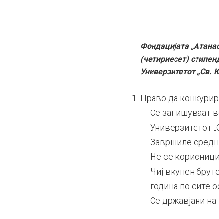
Фондацијата „Атанас
(четириесет) стипен
Универзитетот „Св. К
Право да конкурир
Се запишуваат в
Универзитетот „С
Завршиле средно
Не се корисници
Чиј вкупен бруто
година по сите 
Се државјани на