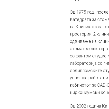
Од 1975 год., посл
Катедрата за стома
на Клиниката за с
простории: 2 клини
одвивање на клини
стоматолошка прот
со фантом студио 
лабораторија со ги
додипломските студ
успешно работат и 
кабинетот за CAD-
циркониумски конс
Од 2002 година Ка