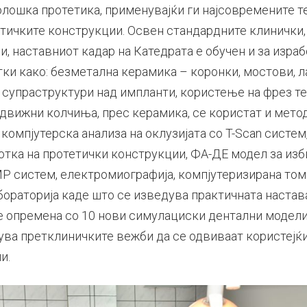
олошка протетика, применувајќи ги најсовремените т
етичките конструкции. Освен стандардните клинички,
, наставниот кадар на Катедрата е обучен и за изра
и како: безметална керамика – коронки, мостови, ла
а супраструктури над импланти, користење на фрез т
движни колчиња, прес керамика, се користат и мето
 компјутерска анализа на оклузијата со T-Scan систе
ботка на протетички конструкции, ФА-ДЕ модел за из
 систем, електромиографија, компјутеризирана томо
бораторија каде што се изведува практичната настав
е опремена со 10 нови симулациски дентални модели
ува претклиничките вежби да се одвиваат користејќ
и.