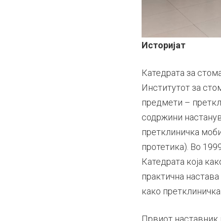
Историјат
Катедрата за стома
Институтот за сто
предмети – преткли
содржини настанув
претклиничка моби
протетика). Во 199
Катедрата која как
практична настава
како претклиничка 
Првиот наставник 