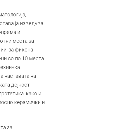
матологија,
става ја изведува
опрема и
ботни места за
ии: за фиксна
ни со по 10 места
техничка
а наставата на
ката дејност
ротетика, како и
лосно керамички и
та за