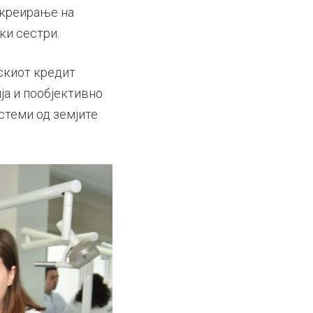
 креирање на
ки сестри.
пскиот кредит
ја и пообјективно
стеми од земјите