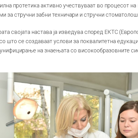
лна протетика активно учествуваат во процесот на
ми за стручни забни техничари и стручни стоматолош
рата својата настава ја изведува според ЕКТС (Евро
со што се создаваат услови за поквалитетна едукаци
 унифицирање на знаењата со високообразовните си