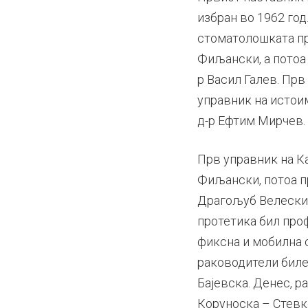
избран во 1962 год
стоматолошката про
Фиљански, а потоа 
р Васил Галев. Пр
управник на истоим
д-р Ефтим Мирчев.
Прв управник на К
Фиљански, потоа пр
Драгољуб Велески.
протетика бил проф
фиксна и мобилна 
раководители биле 
Бајевска. Денес, р
Коруноска – Стевк