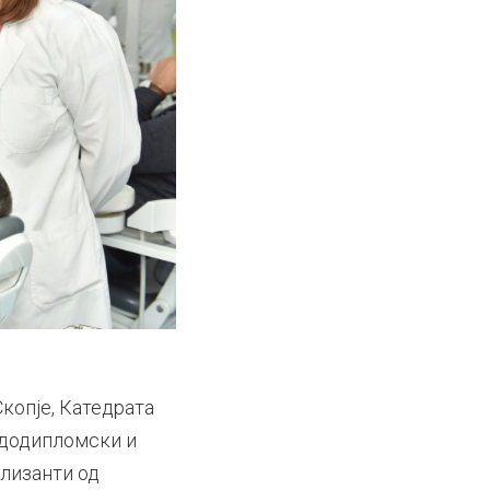
копје, Катедрата
 додипломски и
ализанти од