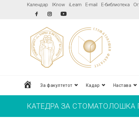
Skip
Календар
IKnow
iLearn
E-mail
Е-библиотека
Ог
to
Facebook
Instagram
YouTube
content
дома
За факултетот
Кадар
Настава
КАТЕДРА ЗА СТОМАТОЛОШКА