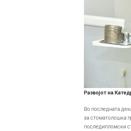
Развојот на Кате
Во последната дек
за стоматолошка п
последипломски сту