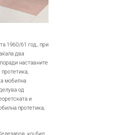
а 1960/61 год., при
аќала два
 поради наставните
 протетика,
ка мобилна
делува од
еоретската и
обилна протетика,
елезаров, кој бил