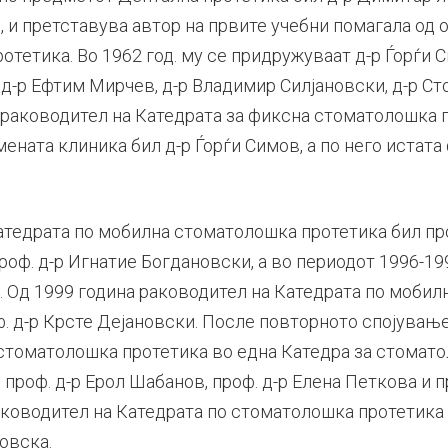
., и претставува автор на првите учебни помагала од 
тетика. Во 1962 год. му се придружуваат д-р Ѓорѓи 
д-р Ефтим Мирчев, д-р Владимир Силјановски, д-р Сто
в раководител на Катедрата за фиксна стоматолошка 
ената клиника бил д-р Ѓорѓи Симов, а по него истата
атедрата по мобилна стоматолошка протетика бил пр
оф. д-р Игнатие Богдановски, а во периодот 1996-199
 Од 1999 година раководител на Катедрата по моби
. д-р Крсте Дејановски. После повторното спојување
стоматолошка протетика во една Катедра за стомато
проф. д-р Ерол Шабанов, проф. д-р Елена Петкова и п
аководител на Катедрата по стоматолошка протетика 
овска.