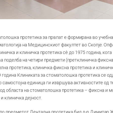
толошка протетика за првпат е формирана во учебнат
матологија на Медицинскиот факултет во Скопје. Опф
ничка и клиничка протетика сѐ до 1975 година, кога
а поделба на четири предмети (претклиничка фиксна
лна протетика, клиничка фиксна протетика и клинич
9 година Клиниката за стоматолошка протетика се од
о самостојна единица ги извршува активностите од т
 од областа на стоматолошка протетика – фиксна и м
и клиничка дејност.
по предметот Дентална протетика бил д-р Димитар Ж