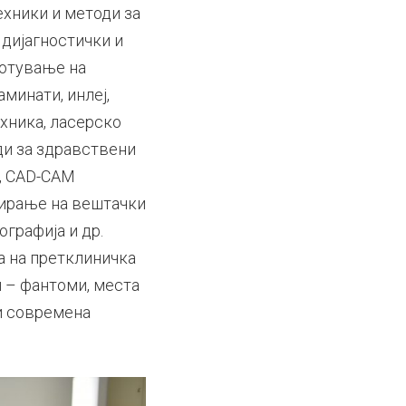
ехники и методи за
 дијагностички и
ботување на
минати, инлеј,
ехника, ласерско
ди за здравствени
м, CAD-CAM
бирање на вештачки
графија и др.
а на претклиничка
 – фантоми, места
и современа