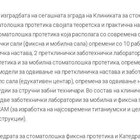
е изградбата на сегашната зграда на Клиниката за сто
толошка протетика својата теоретска и практична на
томатолошка протетика која располага со современа 
чки сали (фиксна и мобилна сала) опремени со 10 ра
чка настава, 2 претклинички заботехнички лаборатор
етика и за мобилна стоматолошка протетика, опреме
модели за одвивање на претклиничка настава и забо
пс сала (едукативен центар), опремена за одвивање н
ии за стручни забни техничари. Во состав на клинич
две заботехнички лаборатории за мобилна и фиксна п
CAM (за изработка на најсовремени титаниумски и це
трукции).
тедрата за стоматолошка фиксна протетика и Катедра