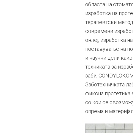
областа на стомат
изработка на прот
терапевтски методи
современи изработк
онлеј, изработка н
поставување на по
и научни цели како
техниката за изра
заби, CONDYLOKOMP
Заботехничката ла
фиксна протетика 
со кои се овозмож
опрема и материјал