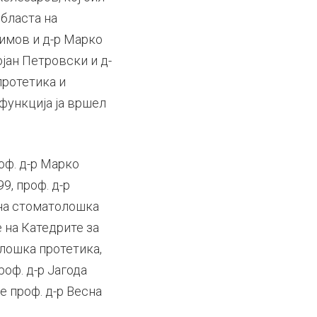
областа на
Симов и д-р Марко
јан Петровски и д-
протетика и
 функција ја вршел
оф. д-р Марко
9, проф. д-р
лна стоматолошка
 на Катедрите за
лошка протетика,
роф. д-р Јагода
е проф. д-р Весна