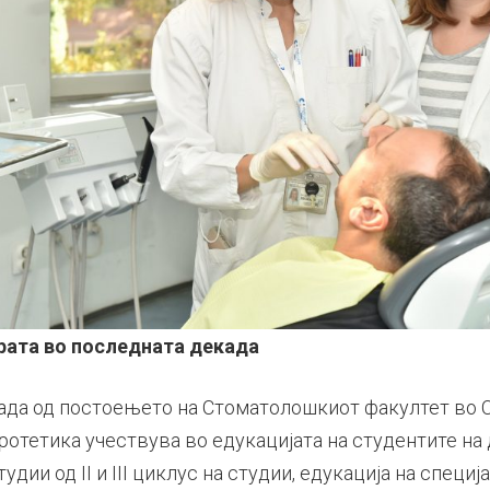
драта во последната декада
ада од постоењето на Стоматолошкиот факултет во С
ротетика учествува во едукацијата на студентите на
дии од II и III циклус на студии, едукација на специј