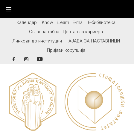
Skip
to
content
Календар
IKnow
iLearn
E-mail
Е-библиотека
Огласна табла
Центар за кариера
Линкови до институции
НАЈАВА ЗА НАСТАВНИЦИ
Пријави корупција
Facebook
Instagram
YouTube