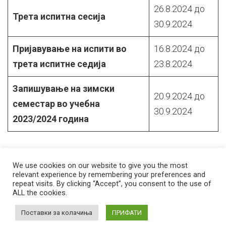
26.8.2024 до
Трета испитна сесија
30.9.2024
Пријавување на испити во
16.8.2024 до
трета испитне седија
23.8.2024
Запишување на зимски
20.9.2024 до
семестар во учебна
30.9.2024
2023/2024 година
We use cookies on our website to give you the most
relevant experience by remembering your preferences and
repeat visits. By clicking “Accept”, you consent to the use of
ALL the cookies.
© 2026 Стоматолошки факултет – Скопје Универзитет ,,Св. Кирил и
Методиј'' во Скопје
Developed by
Unet
Поставки за колачиња
ПРИФАТИ
Facebook
Instagram