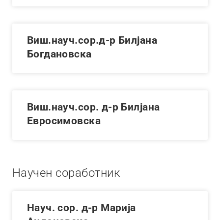
Виш.науч.сор.д-р Билјана
Богдановска
Виш.науч.сор. д-р Билјана
Евросимовска
Научен соработник
Науч. сор. д-р Марија