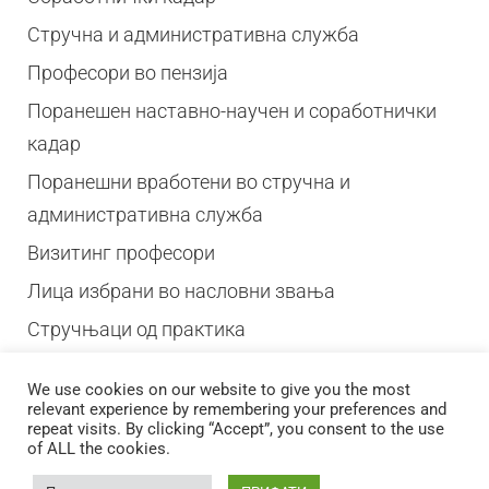
Стручна и административна служба
Професори во пензија
Поранешен наставно-научен и соработнички
кадар
Поранешни вработени во стручна и
административна служба
Визитинг професори
Лица избрани во насловни звања
Стручњаци од практика
We use cookies on our website to give you the most
relevant experience by remembering your preferences and
repeat visits. By clicking “Accept”, you consent to the use
of ALL the cookies.
© 2026 Стоматолошки факултет – Скопје Универзитет ,,Св. Кирил и
Методиј'' во Скопје
Developed by
Unet