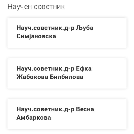
Научен советник
Науч.советник.д-р Љуба
Симјановска
Науч.советник.д-р Ефка
Жабокова Билбилова
Науч.советник.д-р Весна
Амбаркова