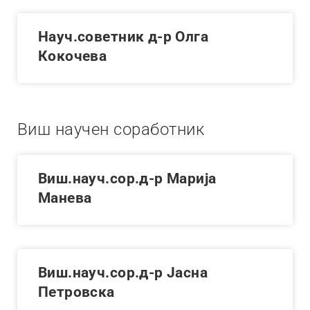
Науч.советник д-р Олга
Кокочева
Виш научен соработник
Виш.науч.сор.д-р Марија
Манева
Виш.науч.сор.д-р Јасна
Петровска