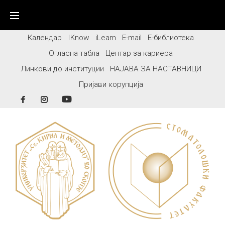
Skip
to
content
Календар
IKnow
iLearn
E-mail
Е-библиотека
Огласна табла
Центар за кариера
Линкови до институции
НАЈАВА ЗА НАСТАВНИЦИ
Пријави корупција
Facebook
Instagram
YouTube