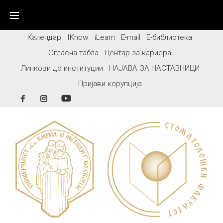
Skip
to
content
Календар
IKnow
iLearn
E-mail
Е-библиотека
Огласна табла
Центар за кариера
Линкови до институции
НАЈАВА ЗА НАСТАВНИЦИ
Пријави корупција
Facebook
Instagram
YouTube