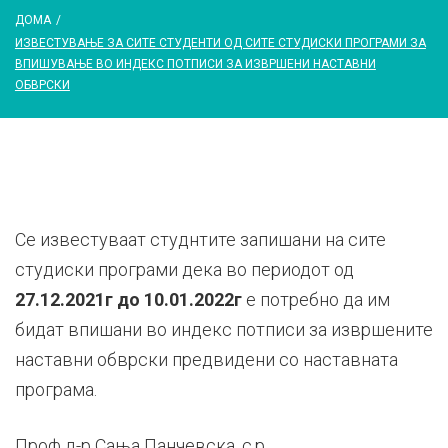
ДОМА
/
ИЗВЕСТУВАЊЕ ЗА СИТЕ СТУДЕНТИ ОД СИТЕ СТУДИСКИ ПРОГРАМИ ЗА
ВПИШУВАЊЕ ВО ИНДЕКС ПОТПИСИ ЗА ИЗВРШЕНИ НАСТАВНИ
ОБВРСКИ
Се известуваат студнтите запишани на сите
студиски програми дека во периодот од
27.12.2021г до 10.01.2022г
е потребно да им
бидат впишани во индекс потписи за извршените
наставни обврски предвидени со наставната
програма.
Проф д-р Сања Панчевска, с.р