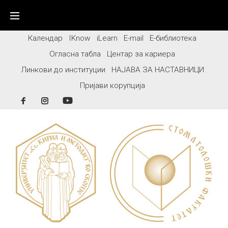
Skip
to
content
Календар
IKnow
iLearn
E-mail
Е-библиотека
Огласна табла
Центар за кариера
Линкови до институции
НАЈАВА ЗА НАСТАВНИЦИ
Пријави корупција
Facebook
Instagram
YouTube