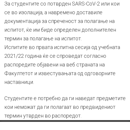
За студентите со потврден SARS-CoV-2 или кои
се во изолација, а навремено доставиле
документација за спреченост за полагање на
испитот, ќе им биде определен дополнителен
термин за полагање на испитот.
Испитите во првата испитна сесија од учебната
2021/22 година ќе се спроведат согласно
распоредите објавени на веб страната на
Факултетот и известувањата од одговорните
наставници.
Студентите е потребно да ги наведат предметите
кои неможат да ги полагаат во предвидениот
термин утврден во распоредот.
© 2026 Стоматолошки факултет – Скопје Универзитет ,,Св. Кирил и