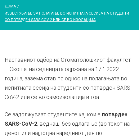
ДОМА
/
ИЗВЕСТУВАЊЕ ЗА ПОЛАГАЊЕ ВО ИСПИТНАТА СЕСИЈА НА СТУДЕНТИ
СО ПОТВРДЕН SARS-COV-2 ИЛИ СЕ ВО ИЗОЛАЦИЈА
Наставниот одбор на Стоматолошкиот факултет
– Скопје, на седницата одржана на 17.1.2022
година, зазема став по однос на полагањата во
испитната сесија на студенти со потврден SARS-
CoV-2 или се во самоизолација и тоа:
Се задолжуваат студентите кај кои е
потврден
SARS-CoV-2
, веднаш, без одлагање (во текот на
денот или најдоцна наредниот ден по