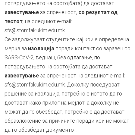
потврдувањето на состојбата) да достават
известување
за спреченост,
со резултат од
тестот
, на следниот e-mail:
sfs@stomfak.ukim.edu.mk
Се задолжуваат студентите кај кои е определена
мерка за
изолација
поради контакт со заразен со
SARS-CoV-2, веднаш, без одлагање, по
потврдувањето на состојбата да достават
известување
за спреченост на следниот e-mail:
sfs@stomfak.ukim.edu.mk. Доколку поседуваат
решение за изолација, потребно е истото да го
достават како прилог на мејлот, а доколку не
можат да го обезбедат, потребно е да достават
образложение за причините поради кои не можат
да го обезбедат документот.