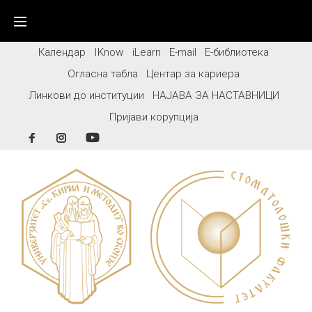
Skip
to
content
Календар
IKnow
iLearn
E-mail
Е-библиотека
Огласна табла
Центар за кариера
Линкови до институции
НАЈАВА ЗА НАСТАВНИЦИ
Пријави корупција
Facebook
Instagram
YouTube