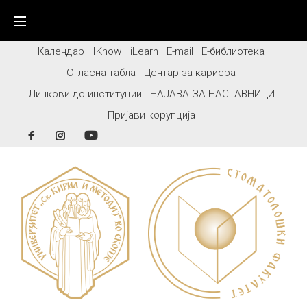
Skip
to
content
Календар
IKnow
iLearn
E-mail
Е-библиотека
Огласна табла
Центар за кариера
Линкови до институции
НАЈАВА ЗА НАСТАВНИЦИ
Пријави корупција
Facebook
Instagram
YouTube