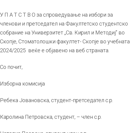
У П А Т С Т В О за спроведување на избори за
членови и претседател на Факултетско студентско
собрание на Универзитет „Св. Кирил и Методиј’’ во
Скопје, Стоматолошки факултет- Скопје во учебната
2024/2025 веќе е објавено на веб страната.
Со почит,
Изборна комисија
Ребека Јовановска, студент-претседател с.р.
Каролина Петровска, студент, – член с.р.