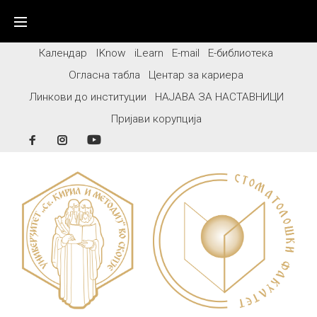
Skip
to
content
Календар
IKnow
iLearn
E-mail
Е-библиотека
Огласна табла
Центар за кариера
Линкови до институции
НАЈАВА ЗА НАСТАВНИЦИ
Пријави корупција
Facebook
Instagram
YouTube