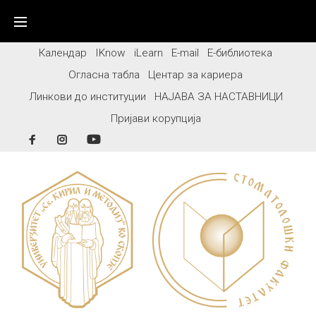
Skip
to
content
Календар
IKnow
iLearn
E-mail
Е-библиотека
Огласна табла
Центар за кариера
Линкови до институции
НАЈАВА ЗА НАСТАВНИЦИ
Пријави корупција
Facebook
Instagram
YouTube