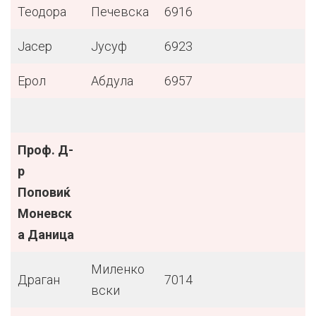
Теодора
Печевска
6916
Јасер
Јусуф
6923
Ерол
Абдула
6957
Проф. Д-
р
Поповиќ
Моневск
а Даница
Миленко
Драган
7014
вски