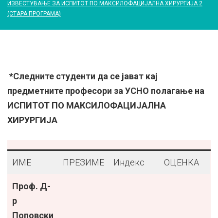
ИЗВЕСТУВАЊЕ ЗА ИСПИТОТ ПО МАКСИЛОФАЦИЈАЛНА ХИРУРГИЈА 2
(СТАРА ПРОГРАМА)
*Следните студенти да се јават кај
предметните професори за УСНО полагање на
ИСПИТОТ ПО МАКСИЛОФАЦИЈАЛНА
ХИРУРГИЈА
ИМЕ
ПРЕЗИМЕ
Индекс
ОЦЕНКА
Проф. Д-
р
Поповски