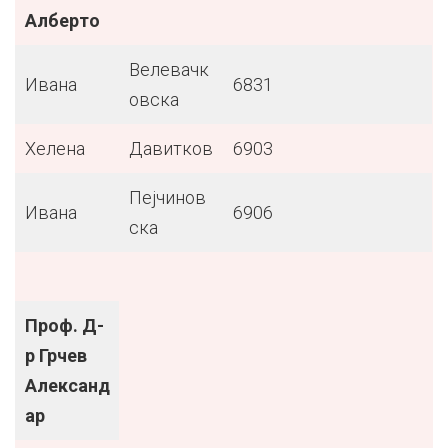
Aлберто
Велевачк
Ивана
6831
овска
Хелена
Давитков
6903
Пејчинов
Ивана
6906
ска
Проф. Д-
р Грчев
Александ
ар