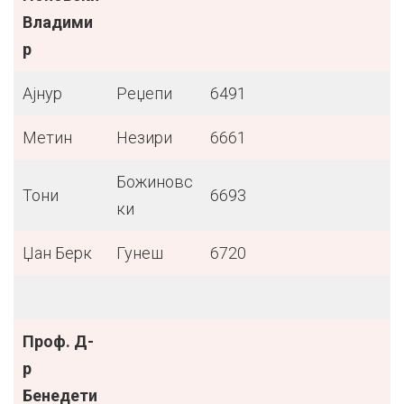
Владими
р
Ајнур
Реџепи
6491
Метин
Незири
6661
Божиновс
Тони
6693
ки
Џан Берк
Гунеш
6720
Проф. Д-
р
Бенедети