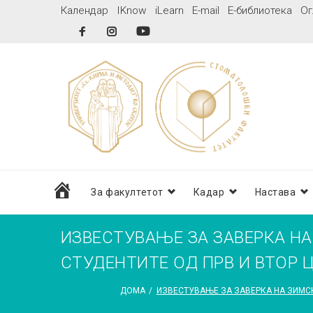
Skip
Календар
IKnow
iLearn
E-mail
Е-библиотека
Ог
to
Facebook
Instagram
YouTube
content
дома
За факултетот
Кадар
Настава
ИЗВЕСТУВАЊЕ ЗА ЗАВЕРКА Н
СТУДЕНТИТЕ ОД ПРВ И ВТОР 
ДОМА
/
ИЗВЕСТУВАЊЕ ЗА ЗАВЕРКА НА ЗИМСК