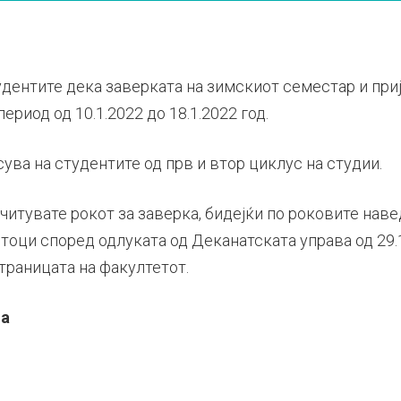
удентите дека заверката на зимскиот семестар и при
ериод од 10.1.2022 до 18.1.2022 год.
ува на студентите од прв и втор циклус на студии.
читувате рокот за заверка, бидејќи по роковите наве
оци според одлуката од Деканатската управа од 29.1.
страницата на факултетот.
ба