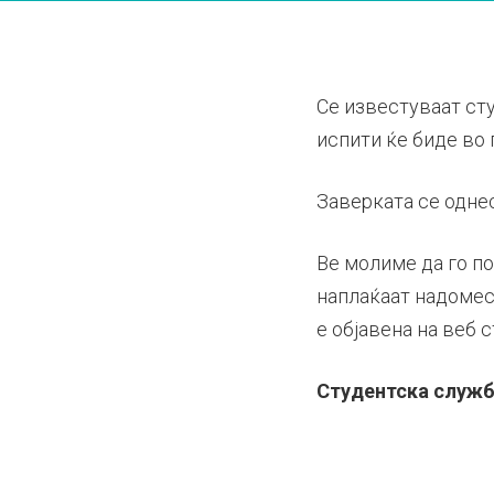
Се известуваат ст
испити ќе биде во п
Заверката се однес
Ве молиме да го по
наплаќаат надомест
е објавена на веб 
Студентска служ