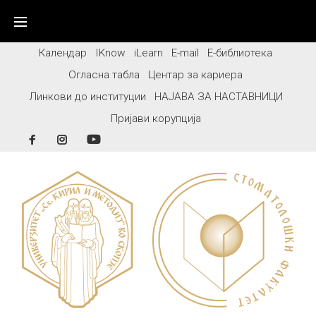
Skip
to
content
Календар
IKnow
iLearn
E-mail
Е-библиотека
Огласна табла
Центар за кариера
Линкови до институции
НАЈАВА ЗА НАСТАВНИЦИ
Пријави корупција
Facebook
Instagram
YouTube