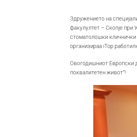
Здружението на специјал
факулултет – Скопје при 
стоматолошки кличнички ц
организираа iTop работил
Овогодишниот Европски де
поквалитетен живот“!