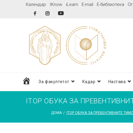
Skip
Календар
IKnow
iLearn
E-mail
Е-библиотека
Ог
to
Facebook
Instagram
YouTube
content
дома
За факултетот
Кадар
Настава
IТOP ОБУКА ЗА ПРЕВЕНТИВНИ
ДОМА
/
IТOP ОБУКА ЗА ПРЕВЕНТИВНИТЕ ТИМ