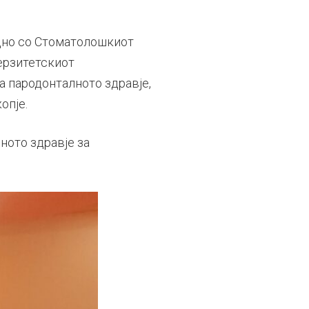
едно со Стоматолошкиот
верзитетскиот
а пародонталното здравје,
опје.
ното здравје за