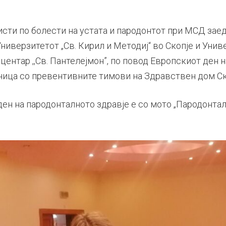
исти по болести на устата и пародонтот при МСД за
Универзитетот „Св. Кирил и Методиј“ во Скопје и Уни
ентар ,,Св. Пантелејмон”, по повод Европскиот ден н
ница со превентивните тимови на Здравствен дом Ск
н на пародонталното здравје е со мото „Пародонтал