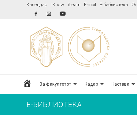
Skip
Календар
IKnow
iLearn
E-mail
Е-библиотека
Ог
to
Facebook
Instagram
YouTube
content
дома
За факултетот
Кадар
Настава
Е-БИБЛИОТЕКА