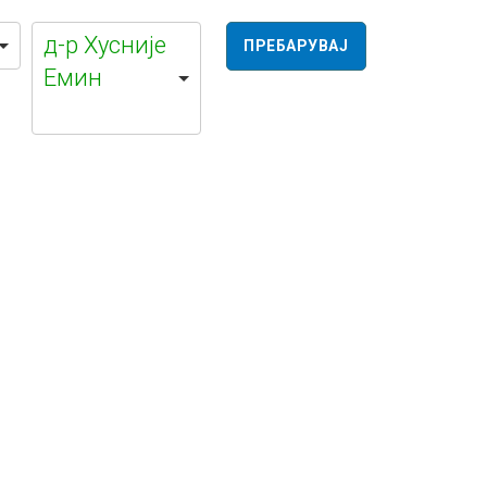
д-р Хусније
Емин