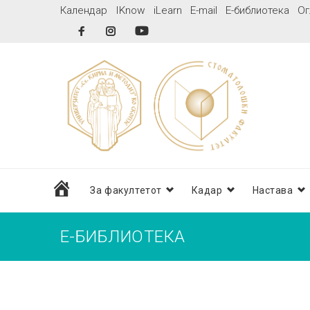
Skip
Календар
IKnow
iLearn
E-mail
Е-библиотека
Ог
to
Facebook
Instagram
YouTube
content
дома
За факултетот
Кадар
Настава
Е-БИБЛИОТЕКА