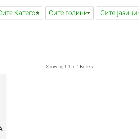
а
Showing
1-1 of 1
Books
А