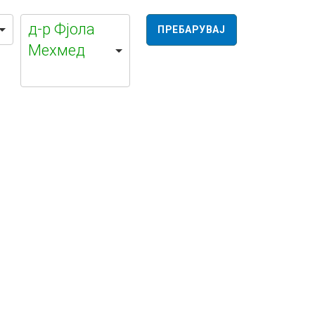
д-р Фјола
Мехмед