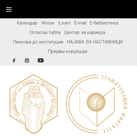
Skip
to
content
Календар
IKnow
iLearn
E-mail
Е-библиотека
Огласна табла
Центар за кариера
Линкови до институции
НАЈАВА ЗА НАСТАВНИЦИ
Пријави корупција
Facebook
Instagram
YouTube