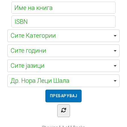
Е-
библиотека
Др. Нора Леци Шала