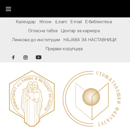
Skip
to
content
Календар
IKnow
iLearn
E-mail
Е-библиотека
Огласна табла
Центар за кариера
Линкови до институции
НАЈАВА ЗА НАСТАВНИЦИ
Пријави корупција
Facebook
Instagram
YouTube