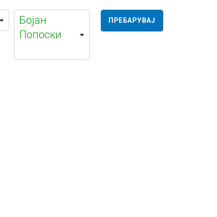
Бојан
Попоски