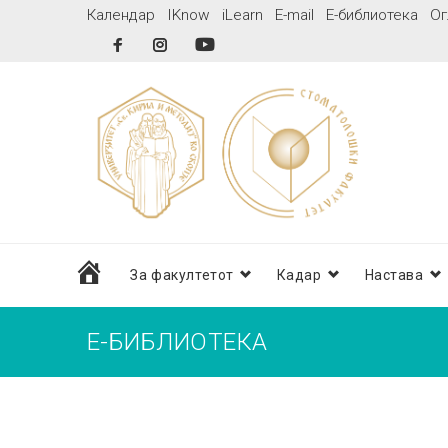
Skip
Календар
IKnow
iLearn
E-mail
Е-библиотека
Ог
to
Facebook
Instagram
YouTube
content
дома
За факултетот
Кадар
Настава
Е-БИБЛИОТЕКА