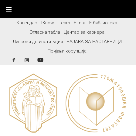
Skip
to
content
Календар
IKnow
iLearn
E-mail
Е-библиотека
Огласна табла
Центар за кариера
Линкови до институции
НАЈАВА ЗА НАСТАВНИЦИ
Пријави корупција
Facebook
Instagram
YouTube