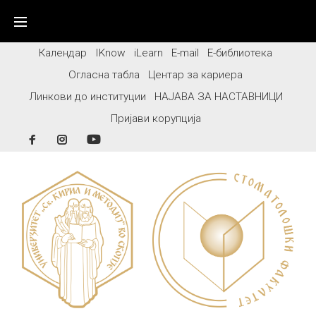
Skip
to
content
Календар
IKnow
iLearn
E-mail
Е-библиотека
Огласна табла
Центар за кариера
Линкови до институции
НАЈАВА ЗА НАСТАВНИЦИ
Пријави корупција
Facebook
Instagram
YouTube