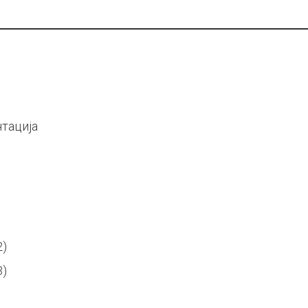
тација
)
)