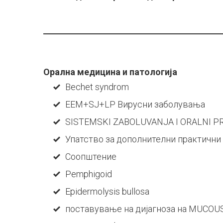
дентална
медицина
Орална медицина и патологија
Bechet syndrom
(5-
EEM+SJ+LP Вирусни заболувања
SISTEMSKI ZABOLU
VANJA I ORALNI 
Упатство за дополнителни практични
годишни)
Соопштение
Pemphigoid
Epidermolysis bullosa
поставување на дијагноза на MUC