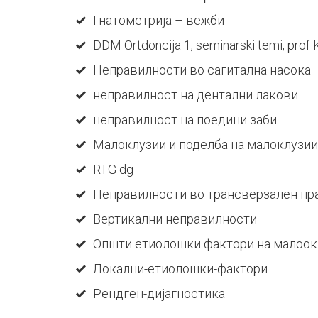
Гнатометрија – вежби
DDM Ortdoncija 1, seminarski temi, prof
Неправилности во сагитална насока 
неправилност на дентални лакови
неправилност на поедини заби
Малоклузии и поделба на малоклузии
RTG dg
Неправилности во трансверзален пр
Вертикални неправилности
Општи етиолошки фактори на малоок
Локални-етиолошки-фактори
Рендген-дијагностика