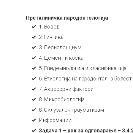
Е-
Претклиничка пародонтологија
1. Вовед
2. Гингива
учење
3. Периодонциум
4. Цемент и коска
-
5. Епидемиологија и класификација
6. Етиологија на пародонтална болест
7. Акцесорни фактори
Доктор
8. Микробиологија
8. Оклузален трауматизам
по
Информации
Задача 1 – рок за одговарање – 3.4.