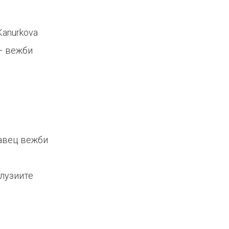
 Kanurkova
– вежби
авец вежби
лузиите