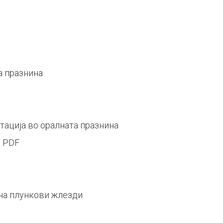
а празнина
ација во оралната празнина
и PDF
на плункови жлезди