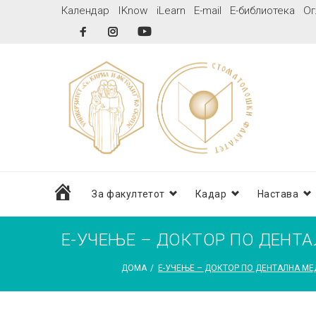
Skip
Календар
IKnow
iLearn
E-mail
Е-библиотека
Ог
to
Facebook
Instagram
YouTube
content
дома
За факултетот
Кадар
Настава
Е-УЧЕЊЕ – ДОКТОР ПО ДЕНТ
ДОМА
/
Е-УЧЕЊЕ – ДОКТОР ПО ДЕНТАЛНА МЕ