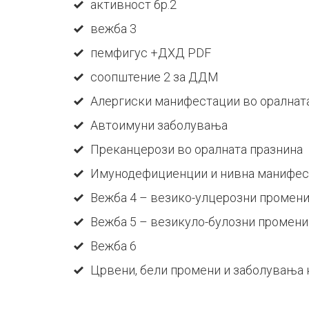
активност бр.2
вежба 3
пемфигус +ДХД PDF
соопштение 2 за ДДМ
Алергиски манифестации во оралнат
Автоимуни заболувања
Преканцерози во оралната празнина
Имунодефициенции и нивна манифест
Вежба 4 – везико-улцерозни промен
Вежба 5 – везикуло-булозни промени
Вежба 6
Црвени, бели промени и заболувања 