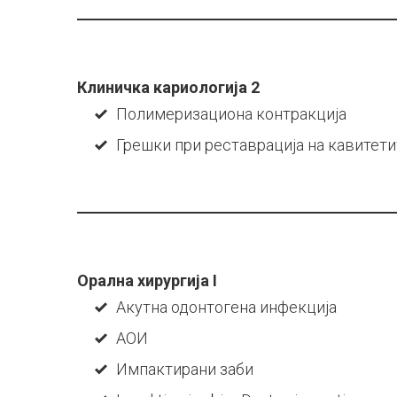
Клиничка кариологија 2
Полимеризациона контракција
Грешки при рeставрација на кавитети
Орална хирургија I
Акутна одонтогена инфекција
АОИ
Импактирани заби