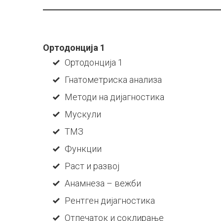
Ортодонција 1
Ортодонција 1
Гнатометриска анализа
Методи на дијагностика
Мускули
ТМЗ
Функции
Раст и развој
Анамнеза – вежби
Рентген дијагностика
Отпечаток и соклирање