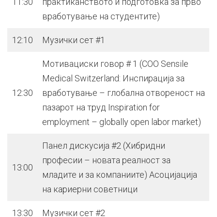
11:30
практиканството и подготовка за прво
вработување на студентите)
12:10
Музички сет #1
Мотивациски говор # 1 (COO Sensile
Medical Switzerland: Инспирација за
12:30
вработување – глобална отвореност на
пазарот на труд Inspiration for
employment – globally open labor market)
Панел дискусија #2 (Хибридни
професии – новата реалност за
13:00
младите и за компаниите) Асоцијација
на кариерни советници
13:30
Музички сет #2