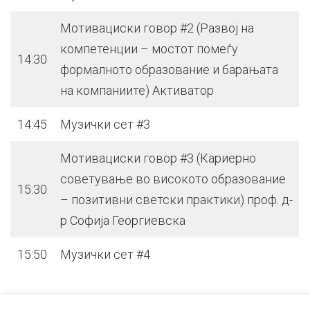
Мотивациски говор #2 (Развој на
компетенции – мостот помеѓу
14:30
формалното образование и барањата
на компаниите) Активатор
14:45
Музички сет #3
Мотивациски говор #3 (Кариерно
советување во високото образование
15:30
– позитивни светски практики) проф. д-
р Софија Георгиевска
15:50
Музички сет #4