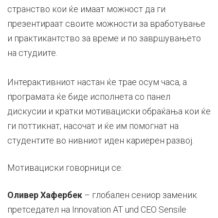
странство кои ќе имаат можност да ги
презентираат своите можности за вработување
и практикантство за време и по завршувањето
на студиите.
Интерактивниот настан ќе трае осум часа, а
програмата ќе биде исполнета со панел
дискусии и кратки мотивациски обраќања кои ќе
ги поттикнат, насочат и ќе им помогнат на
студентите во нивниот иден кариерен развој.
Мотивациски говорници се:
Оливер Хафербек
– глобален сениор заменик
претседател на Innovation AT und CEO Sensile