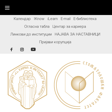
Skip
to
content
Календар
IKnow
iLearn
E-mail
Е-библиотека
Огласна табла
Центар за кариера
Линкови до институции
НАЈАВА ЗА НАСТАВНИЦИ
Пријави корупција
Facebook
Instagram
YouTube