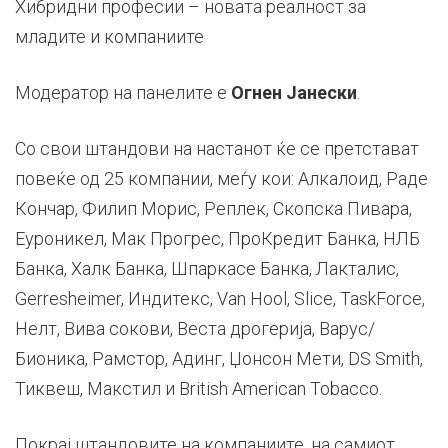
Хибридни професии – новата реалност за
младите и компаниите
Модератор на панелите е
Огнен Јанески
.
Со свои штандови на настанот ќе се претстават
повеќе од 25 компании, меѓу кои: Алкалоид, Раде
Кончар, Филип Морис, Реплек, Скопска Пивара,
Еуроникел, Мак Прогрес, ПроКредит Банка, НЛБ
Банка, Халк Банка, Шпаркасе Банка, Лакталис,
Gerresheimer, Индитекс, Van Hool, Slice, TaskForce,
Нелт, Вива сокови, Веста дрогерија, Варус/
Бионика, Рамстор, Адинг, Џонсон Мети, DS Smith,
Тиквеш, Макстил и British American Tobacco.
Покрај штандовите на компаниите, на самиот