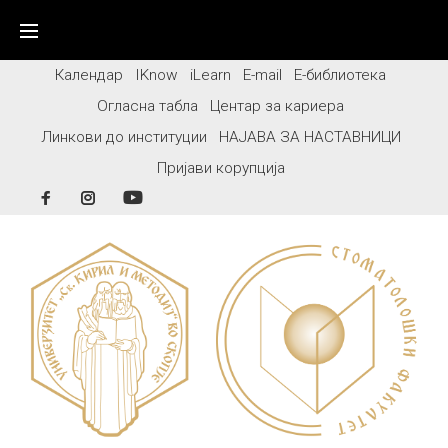
Skip
to
content
Календар
IKnow
iLearn
E-mail
Е-библиотека
Огласна табла
Центар за кариера
Линкови до институции
НАЈАВА ЗА НАСТАВНИЦИ
Пријави корупција
Facebook
Instagram
YouTube