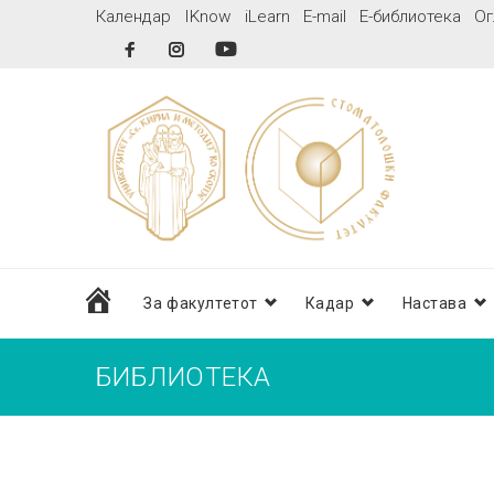
Skip
Календар
IKnow
iLearn
E-mail
Е-библиотека
Ог
to
Facebook
Instagram
YouTube
content
дома
За факултетот
Кадар
Настава
БИБЛИОТЕКА