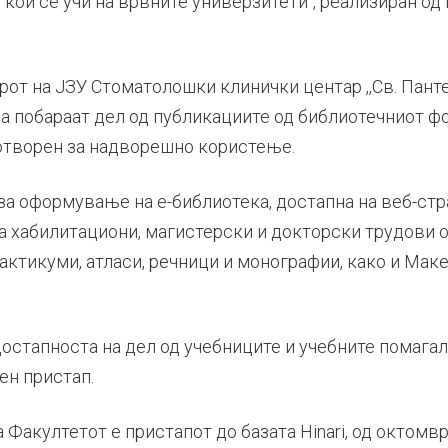
д кои се учи на врвните универзитети“, реализиран о
от на ЈЗУ Стоматолошки клинички центар ,,Св. Пантел
 побараат дел од публикациите од библиотечниот фо
отворен за надворешно користење.
за оформување на е-библиотека, достапна на веб-стр
на хабилитациони, магистерски и докторски трудови 
рактикуми, атласи, речници и монографии, како и Ма
достапноста на дел од учебниците и учебните помагал
ен пристап.
 Факултетот е пристапот до базата Hinari, од октомв