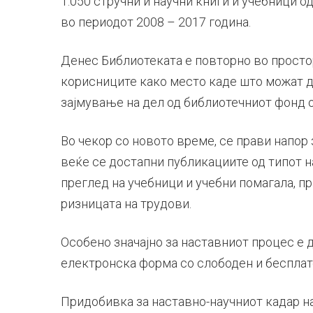
1.050 стручни и научни книги и учебници о
во периодот 2008 – 2017 година.
Денес Библиотеката е повторно во простор
корисниците како место каде што можат да
зајмување на дел од библиотечниот фонд 
Во чекор со новото време, се прави напор 
веќе се достапни публикациите од типот 
преглед на учебници и учебни помагала, п
ризницата на трудови.
Особено значајно за наставниот процес е 
електронска форма со слободен и бесплат
Придобивка за наставно-научниот кадар на