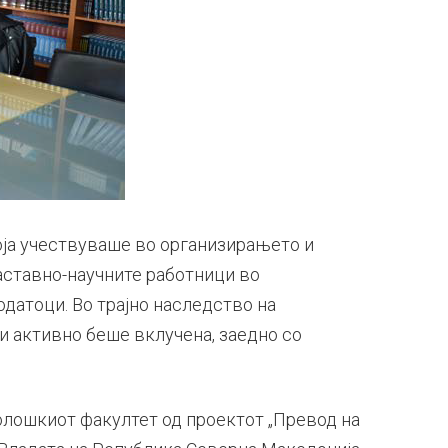
која учествуваше во организирањето и
наставно-научните работници во
датоци. Во трајно наследство на
и активно беше вклучена, заедно со
олошкиот факултет од проектот „Превод на