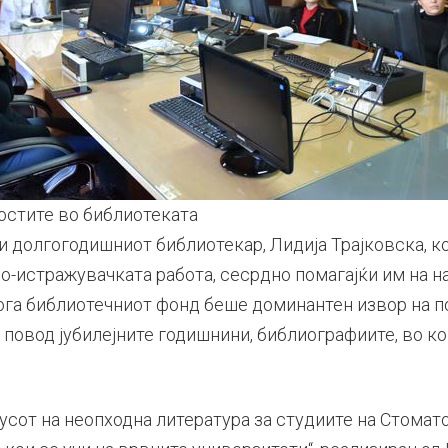
остите во библиотеката
ви долгогодишниот библиотекар, Лидија Трајковска, 
но-истражувачката работа, сесрдно помагајќи им на 
га библиотечниот фонд беше доминантен извор на по
повод јубилејните годишнини, библиографиите, во ко
усот на неопходна литература за студиите на Стомат