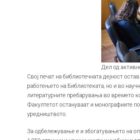
Дел од активн
Свој печат на библиотечната дејност оста
работењето на Библиотеката, но и во науч
литературните пребарувања во времето ко
Факултетот остануваат и монографиите по 
уредништвото.
За одбележување е и збогатувањето на оп