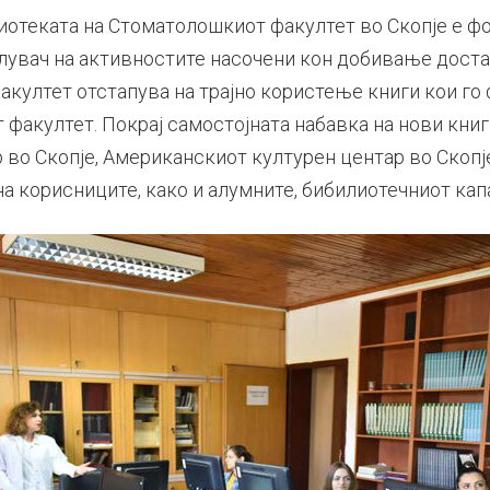
отеката на Стоматолошкиот факултет во Скопје е фо
лувач на активностите насочени кон добивање достап
акултет отстапува на трајно користење книги кои г
акултет. Покрај самостојната набавка на нови книги
во Скопје, Американскиот културен центар во Скопј
а корисниците, како и алумните, бибилиотечниот ка