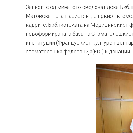
Записите од минатото сведочат дека Библи
Матовска, тогаш асистент, е првиот втеме
кадрите. Библиотеката на Медицинскиот ф
новоформираната база на Стоматолошкиот ф
институции (Францускиот културен центар 
стоматолошка федерација(FDI) и донации н