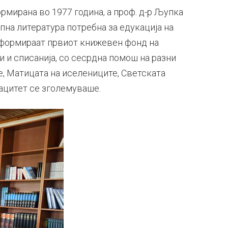
рмирана во 1977 година, а проф. д-р Љупка
на литература потребна за едукација на
о формираат првиот книжевен фонд на
 и списанија, со сесрдна помош на разни
е, Матицата на иселениците, Светската
пацитет се зголемуваше.