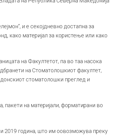
д Владата на Република Северна Македонија
ејмон‘‘, и е секојдневно достапна за
нд, како материјал за користење или како
аницата на Факултетот, па во таа насока
одбранети на Стоматолошкиот факултет,
кедонскиот стоматолошки преглед и
а, пакети на материјали, форматирани во
ри 2019 година, што им оовозможува преку